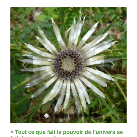
1
2
3
4
5
6
7
8
9
10
11
12
« Tout ce que fait le pouvoir de l’univers se