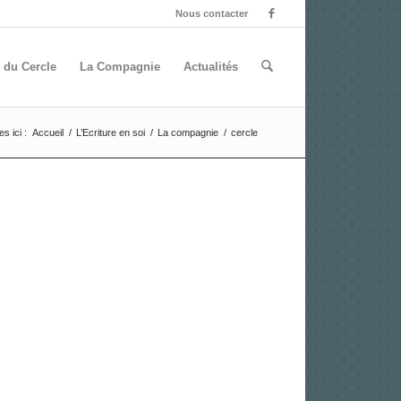
Nous contacter
 du Cercle
La Compagnie
Actualités
s ici :
Accueil
/
L’Ecriture en soi
/
La compagnie
/
cercle