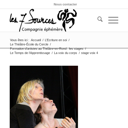
Nous contacter
Vous êtes ici :
Accueil
/
L’Ecriture en soi
/
Le Théâtre-École du Cercle
/
Formation d’artistes au Théâtre-en-Rond : les stages
/
Le Temps de l’Apprentissage
/
La voix du corps
/
stage voix 4