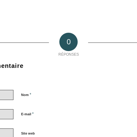
0
RÉPONSES
entaire
*
Nom
*
E-mail
Site web