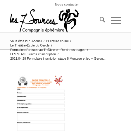
Nous contacter
Vous êtes ici :
Accueil
/
L’Ecriture en soi
/
Le Théâtre-École du Cercle
/
Formation d’artistes au Théâtre-en-Rond : les stages
/
LES STAGES infos et inscription
/
2021.04.29 Formulaire inscription stage 8 Montage et jeu – Gergu...